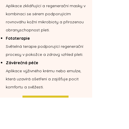
Aplikace zklidňující a regenerační masky v
kombinaci se sérem podporujícím
rovnováhu kožní mikrobioty a přirozenou
obranyschopnost pleti.
Fototerapie
Světelná terapie podporující regenerační
procesy v pokožce a zdravý vzhled pleti.
Závěrečná péče
Aplikace výživného krému nebo emulze,
která uzavírá ošetření a zajišťuje pocit
komfortu a svěžesti.
Objednat se
Zpět na nabídku služeb