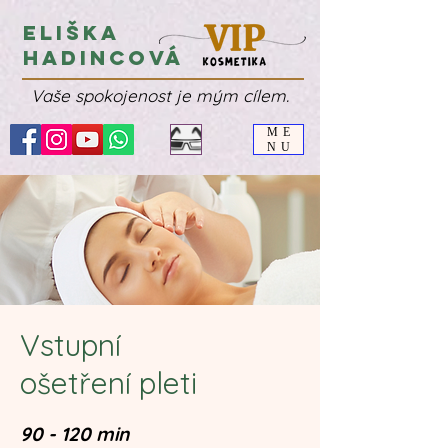
Eliška
Hadincová
Vaše spokojenost je mým cílem.
ME
NU
Vstupní
ošetření pleti
90 - 120 min