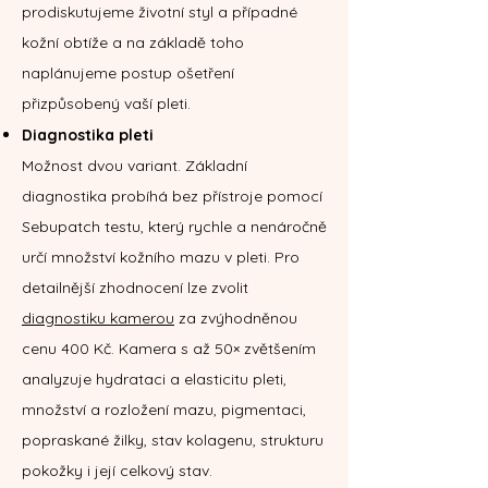
prodiskutujeme životní styl a případné
kožní obtíže a na základě toho
naplánujeme postup ošetření
přizpůsobený vaší pleti.
Diagnostika pleti
Možnost dvou variant. Základní
diagnostika probíhá bez přístroje pomocí
Sebupatch testu, který rychle a nenáročně
určí množství kožního mazu v pleti. Pro
detailnější zhodnocení lze zvolit
diagnostiku kamerou
za zvýhodněnou
cenu 400 Kč. Kamera s až 50× zvětšením
analyzuje hydrataci a elasticitu pleti,
množství a rozložení mazu, pigmentaci,
popraskané žilky, stav kolagenu, strukturu
pokožky i její celkový stav.