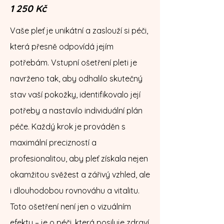
1 250 Kč
Vaše pleť je unikátní a zaslouží si péči,
která přesně odpovídá jejím
potřebám. Vstupní ošetření pleti je
navrženo tak, aby odhalilo skutečný
stav vaší pokožky, identifikovalo její
potřeby a nastavilo individuální plán
péče. Každý krok je prováděn s
maximální precizností a
profesionalitou, aby pleť získala nejen
okamžitou svěžest a zářivý vzhled, ale
i dlouhodobou rovnováhu a vitalitu.
Toto ošetření není jen o vizuálním
efektu – je o péči, která posiluje zdraví