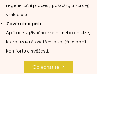
regenerační procesy pokožky a zdravý
vzhled pleti.
Závěrečná péče
Aplikace výživného krému nebo emulze,
která uzavírá ošetření a zajišťuje pocit
komfortu a svěžesti.
Objednat se
Zpět na nabídku služeb