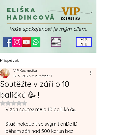
Eliška
Hadincová
Vaše spokojenost je mým cílem.
ME
NU
Příspěvek
VIP Kosmetika
12. 9. 2023
Minut čtení: 1
Soutěžte v září o 10
balíčků 🥳 !
Hodnoceno NaN z 5 hvězdiček.
V září soutěžíme o 10 balíčků 🥳. 
Stačí nakoupit se svým tianDe ID 
během září nad 500 korun bez 