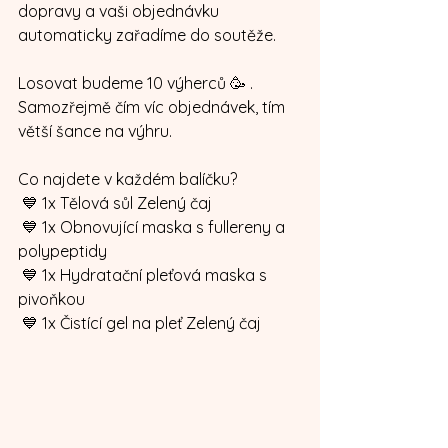
dopravy a vaši objednávku 
automaticky zařadíme do soutěže. 
Losovat budeme 10 výherců 🥳 .
Samozřejmě čím víc objednávek, tím 
větší šance na výhru.
Co najdete v každém balíčku?
 💙 1x Tělová sůl Zelený čaj
 💙 1x Obnovující maska s fullereny a 
polypeptidy
 💙 1x Hydratační pleťová maska s 
pivoňkou
 💙 1x Čistící gel na pleť Zelený čaj